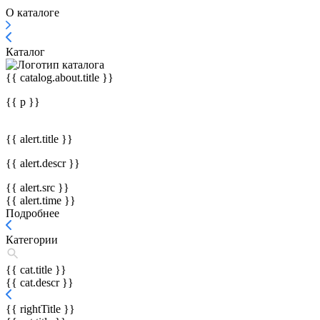
О каталоге
Каталог
{{ catalog.about.title }}
{{ p }}
{{ alert.title }}
{{ alert.descr }}
{{ alert.src }}
{{ alert.time }}
Подробнее
Категории
{{ cat.title }}
{{ cat.descr }}
{{ rightTitle }}