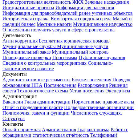
Градостроительная деятельность
ЖКХ
Зеленые насаждения
Инициативные проекты
Информация для населения
Информация для правообладателей ранее учтенных объектов
Историческая справка
Комфортная городская среда
Малый и
средний бизнес
Местные налоги
Муниципальное имущество
О поселении
получить услуги в сфере строительства
Деятельность
Анти коррупция
Бесплатная юридическая помощь
Муниципальные службы
Муниципальные услуги
Муниципальный заказ
Муниципальный контроль
Проводимые проверки
Программы
Публичные слушания
Сведения о контрольных мероприятиях
Социально-
экономическое развитие
Документы
Административные регламенты
Бюджет поселения
Порядок
обжалования НПА
Постановления
Распоряжения
Решения
совета
Технологические схемы
Устав поселения
Экспертиза
Администрация
Вакансии
Глава администрации
Нормативные правовые акты
Отчёт о проделанной работе
Подведомственные организации
Полномочия, задачи и функции
Численность служащих.
Структура
Контакты
Онлайн приемная
Администрация
График приема
Работа с
обращениями
статистическая отчётность
Телефонный