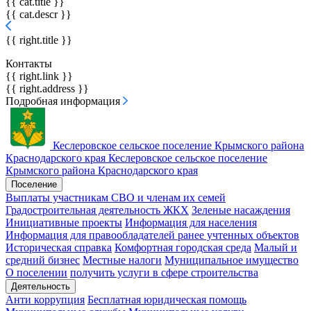
{{ cat.title }}
{{ cat.descr }}
{{ right.title }}
Контакты
{{ right.link }}
{{ right.address }}
Подробная информация
Кеслеровское сельское поселение
Крымского района
Краснодарского края
Кеслеровское сельское поселение
Крымского района Краснодарского края
Поселение
Выплаты участникам СВО и членам их семей
Градостроительная деятельность
ЖКХ
Зеленые насаждения
Инициативные проекты
Информация для населения
Информация для правообладателей ранее учтенных объектов
Историческая справка
Комфортная городская среда
Малый и
средний бизнес
Местные налоги
Муниципальное имущество
О поселении
получить услуги в сфере строительства
Деятельность
Анти коррупция
Бесплатная юридическая помощь