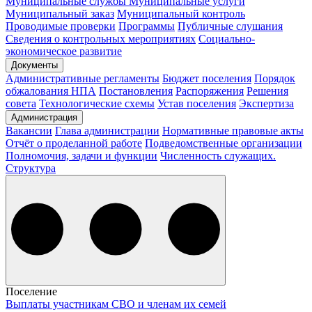
Муниципальные службы
Муниципальные услуги
Муниципальный заказ
Муниципальный контроль
Проводимые проверки
Программы
Публичные слушания
Сведения о контрольных мероприятиях
Социально-
экономическое развитие
Документы
Административные регламенты
Бюджет поселения
Порядок
обжалования НПА
Постановления
Распоряжения
Решения
совета
Технологические схемы
Устав поселения
Экспертиза
Администрация
Вакансии
Глава администрации
Нормативные правовые акты
Отчёт о проделанной работе
Подведомственные организации
Полномочия, задачи и функции
Численность служащих.
Структура
Поселение
Выплаты участникам СВО и членам их семей