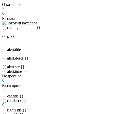
О каталоге
Каталог
{{ catalog.about.title }}
{{ p }}
{{ alert.title }}
{{ alert.descr }}
{{ alert.src }}
{{ alert.time }}
Подробнее
Категории
{{ cat.title }}
{{ cat.descr }}
{{ rightTitle }}