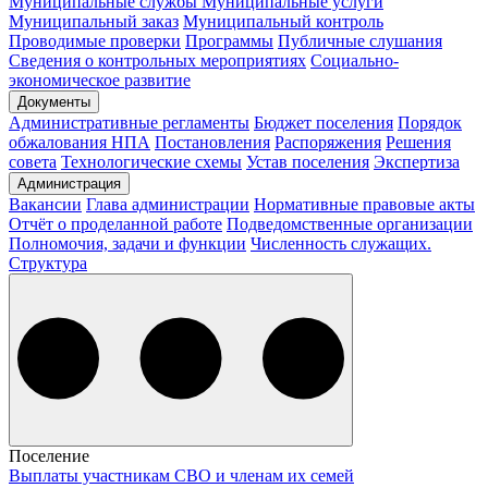
Муниципальные службы
Муниципальные услуги
Муниципальный заказ
Муниципальный контроль
Проводимые проверки
Программы
Публичные слушания
Сведения о контрольных мероприятиях
Социально-
экономическое развитие
Документы
Административные регламенты
Бюджет поселения
Порядок
обжалования НПА
Постановления
Распоряжения
Решения
совета
Технологические схемы
Устав поселения
Экспертиза
Администрация
Вакансии
Глава администрации
Нормативные правовые акты
Отчёт о проделанной работе
Подведомственные организации
Полномочия, задачи и функции
Численность служащих.
Структура
Поселение
Выплаты участникам СВО и членам их семей