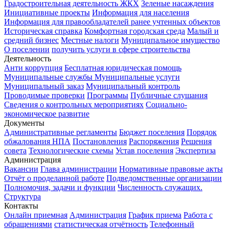
Градостроительная деятельность
ЖКХ
Зеленые насаждения
Инициативные проекты
Информация для населения
Информация для правообладателей ранее учтенных объектов
Историческая справка
Комфортная городская среда
Малый и
средний бизнес
Местные налоги
Муниципальное имущество
О поселении
получить услуги в сфере строительства
Деятельность
Анти коррупция
Бесплатная юридическая помощь
Муниципальные службы
Муниципальные услуги
Муниципальный заказ
Муниципальный контроль
Проводимые проверки
Программы
Публичные слушания
Сведения о контрольных мероприятиях
Социально-
экономическое развитие
Документы
Административные регламенты
Бюджет поселения
Порядок
обжалования НПА
Постановления
Распоряжения
Решения
совета
Технологические схемы
Устав поселения
Экспертиза
Администрация
Вакансии
Глава администрации
Нормативные правовые акты
Отчёт о проделанной работе
Подведомственные организации
Полномочия, задачи и функции
Численность служащих.
Структура
Контакты
Онлайн приемная
Администрация
График приема
Работа с
обращениями
статистическая отчётность
Телефонный