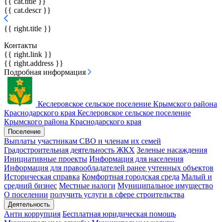
{{ cat.title }}
{{ cat.descr }}
{{ right.title }}
Контакты
{{ right.link }}
{{ right.address }}
Подробная информация
Кеслеровское сельское поселение
Крымского района
Краснодарского края
Кеслеровское сельское поселение
Крымского района Краснодарского края
Поселение
Выплаты участникам СВО и членам их семей
Градостроительная деятельность
ЖКХ
Зеленые насаждения
Инициативные проекты
Информация для населения
Информация для правообладателей ранее учтенных объектов
Историческая справка
Комфортная городская среда
Малый и
средний бизнес
Местные налоги
Муниципальное имущество
О поселении
получить услуги в сфере строительства
Деятельность
Анти коррупция
Бесплатная юридическая помощь