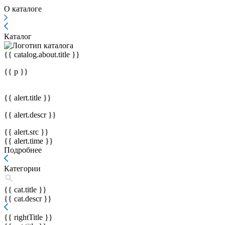
О каталоге
Каталог
{{ catalog.about.title }}
{{ p }}
{{ alert.title }}
{{ alert.descr }}
{{ alert.src }}
{{ alert.time }}
Подробнее
Категории
{{ cat.title }}
{{ cat.descr }}
{{ rightTitle }}