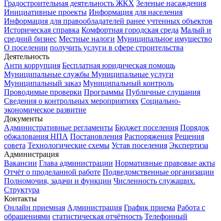
Градостроительная деятельность
ЖКХ
Зеленые насаждения
Инициативные проекты
Информация для населения
Информация для правообладателей ранее учтенных объектов
Историческая справка
Комфортная городская среда
Малый и
средний бизнес
Местные налоги
Муниципальное имущество
О поселении
получить услуги в сфере строительства
Деятельность
Анти коррупция
Бесплатная юридическая помощь
Муниципальные службы
Муниципальные услуги
Муниципальный заказ
Муниципальный контроль
Проводимые проверки
Программы
Публичные слушания
Сведения о контрольных мероприятиях
Социально-
экономическое развитие
Документы
Административные регламенты
Бюджет поселения
Порядок
обжалования НПА
Постановления
Распоряжения
Решения
совета
Технологические схемы
Устав поселения
Экспертиза
Администрация
Вакансии
Глава администрации
Нормативные правовые акты
Отчёт о проделанной работе
Подведомственные организации
Полномочия, задачи и функции
Численность служащих.
Структура
Контакты
Онлайн приемная
Администрация
График приема
Работа с
обращениями
статистическая отчётность
Телефонный