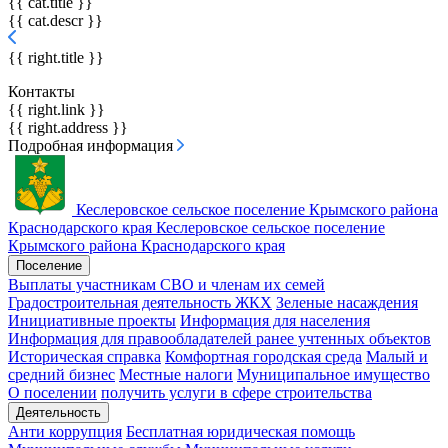
{{ cat.title }}
{{ cat.descr }}
{{ right.title }}
Контакты
{{ right.link }}
{{ right.address }}
Подробная информация
Кеслеровское сельское поселение
Крымского района
Краснодарского края
Кеслеровское сельское поселение
Крымского района Краснодарского края
Поселение
Выплаты участникам СВО и членам их семей
Градостроительная деятельность
ЖКХ
Зеленые насаждения
Инициативные проекты
Информация для населения
Информация для правообладателей ранее учтенных объектов
Историческая справка
Комфортная городская среда
Малый и
средний бизнес
Местные налоги
Муниципальное имущество
О поселении
получить услуги в сфере строительства
Деятельность
Анти коррупция
Бесплатная юридическая помощь