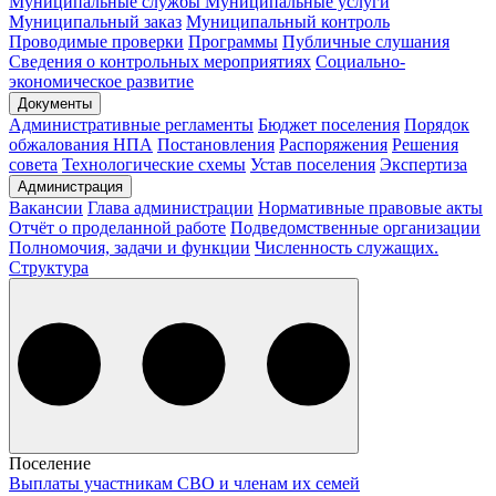
Муниципальные службы
Муниципальные услуги
Муниципальный заказ
Муниципальный контроль
Проводимые проверки
Программы
Публичные слушания
Сведения о контрольных мероприятиях
Социально-
экономическое развитие
Документы
Административные регламенты
Бюджет поселения
Порядок
обжалования НПА
Постановления
Распоряжения
Решения
совета
Технологические схемы
Устав поселения
Экспертиза
Администрация
Вакансии
Глава администрации
Нормативные правовые акты
Отчёт о проделанной работе
Подведомственные организации
Полномочия, задачи и функции
Численность служащих.
Структура
Поселение
Выплаты участникам СВО и членам их семей