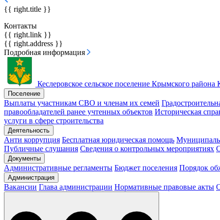
{{ right.title }}
Контакты
{{ right.link }}
{{ right.address }}
Подробная информация
Кеслеровское сельское поселение
Крымского района 
Поселение
Выплаты участникам СВО и членам их семей
Градостроительн
правообладателей ранее учтенных объектов
Историческая спра
услуги в сфере строительства
Деятельность
Анти коррупция
Бесплатная юридическая помощь
Муниципаль
Публичные слушания
Сведения о контрольных мероприятиях
С
Документы
Административные регламенты
Бюджет поселения
Порядок о
Администрация
Вакансии
Глава администрации
Нормативные правовые акты
О