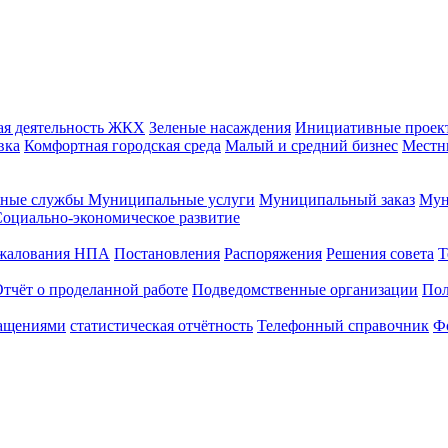
ая деятельность
ЖКХ
Зеленые насаждения
Инициативные проек
вка
Комфортная городская среда
Малый и средний бизнес
Местн
ные службы
Муниципальные услуги
Муниципальный заказ
Мун
оциально-экономическое развитие
бжалования НПА
Постановления
Распоряжения
Решения совета
Т
тчёт о проделанной работе
Подведомственные организации
Пол
ращениями
статистическая отчётность
Телефонный справочник
Ф