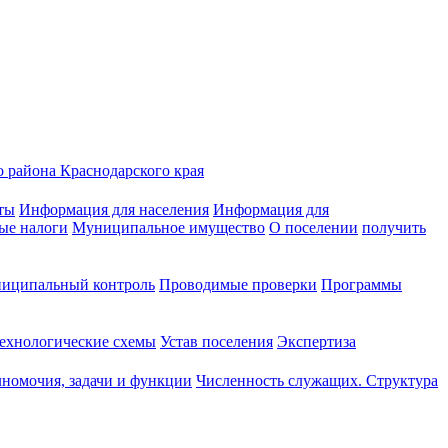
 района Краснодарского края
ты
Информация для населения
Информация для
ые налоги
Муниципальное имущество
О поселении
получить
иципальный контроль
Проводимые проверки
Программы
ехнологические схемы
Устав поселения
Экспертиза
номочия, задачи и функции
Численность служащих. Структура