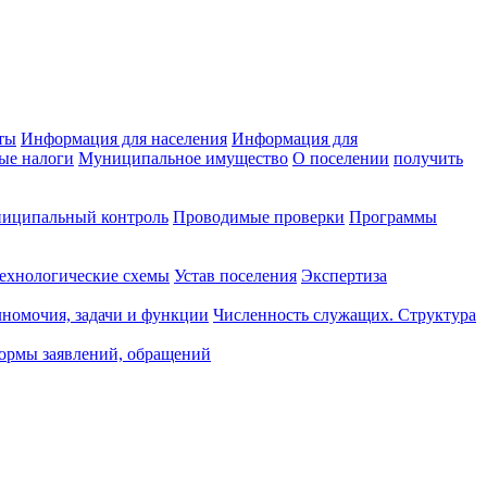
ты
Информация для населения
Информация для
ые налоги
Муниципальное имущество
О поселении
получить
иципальный контроль
Проводимые проверки
Программы
ехнологические схемы
Устав поселения
Экспертиза
номочия, задачи и функции
Численность служащих. Структура
ормы заявлений, обращений