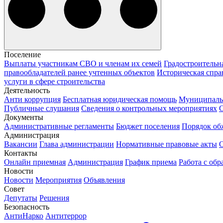
Поселение
Выплаты участникам СВО и членам их семей
Градостроительн
правообладателей ранее учтенных объектов
Историческая спра
услуги в сфере строительства
Деятельность
Анти коррупция
Бесплатная юридическая помощь
Муниципаль
Публичные слушания
Сведения о контрольных мероприятиях
С
Документы
Административные регламенты
Бюджет поселения
Порядок о
Администрация
Вакансии
Глава администрации
Нормативные правовые акты
О
Контакты
Онлайн приемная
Администрация
График приема
Работа с об
Новости
Новости
Мероприятия
Объявления
Совет
Депутаты
Решения
Безопасность
АнтиНарко
Антитеррор