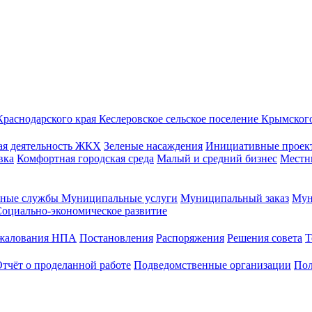
Краснодарского края
Кеслеровское сельское поселение
Крымского
ая деятельность
ЖКХ
Зеленые насаждения
Инициативные проек
вка
Комфортная городская среда
Малый и средний бизнес
Местн
ные службы
Муниципальные услуги
Муниципальный заказ
Мун
оциально-экономическое развитие
бжалования НПА
Постановления
Распоряжения
Решения совета
Т
тчёт о проделанной работе
Подведомственные организации
Пол