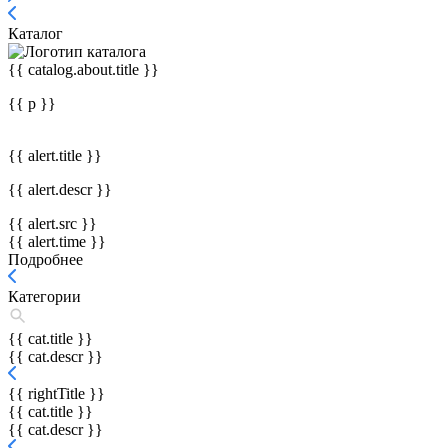
Каталог
{{ catalog.about.title }}
{{ p }}
{{ alert.title }}
{{ alert.descr }}
{{ alert.src }}
{{ alert.time }}
Подробнее
Категории
{{ cat.title }}
{{ cat.descr }}
{{ rightTitle }}
{{ cat.title }}
{{ cat.descr }}