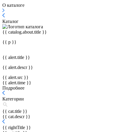
О каталоге
Каталог
{{ catalog.about.title }}
{{ p }}
{{ alert.title }}
{{ alert.descr }}
{{ alert.src }}
{{ alert.time }}
Подробнее
Категории
{{ cat.title }}
{{ cat.descr }}
{{ rightTitle }}