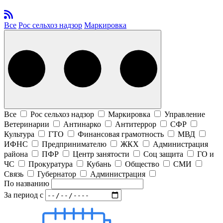
Все
Рос сельхоз надзор
Маркировка
Все
Рос сельхоз надзор
Маркировка
Управление
Ветеринарии
Антинарко
Антитеррор
СФР
Культура
ГТО
Финансовая грамотность
МВД
ИФНС
Предпринимателю
ЖКХ
Администрация
района
ПФР
Центр занятости
Соц защита
ГО и
ЧС
Прокуратура
Кубань
Общество
СМИ
Связь
Губернатор
Администрация
По названию
За период
с