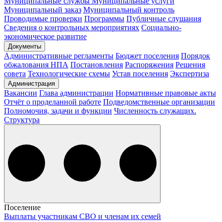
Муниципальные службы
Муниципальные услуги
Муниципальный заказ
Муниципальный контроль
Проводимые проверки
Программы
Публичные слушания
Сведения о контрольных мероприятиях
Социально-
экономическое развитие
Документы
Административные регламенты
Бюджет поселения
Порядок
обжалования НПА
Постановления
Распоряжения
Решения
совета
Технологические схемы
Устав поселения
Экспертиза
Администрация
Вакансии
Глава администрации
Нормативные правовые акты
Отчёт о проделанной работе
Подведомственные организации
Полномочия, задачи и функции
Численность служащих.
Структура
Поселение
Выплаты участникам СВО и членам их семей