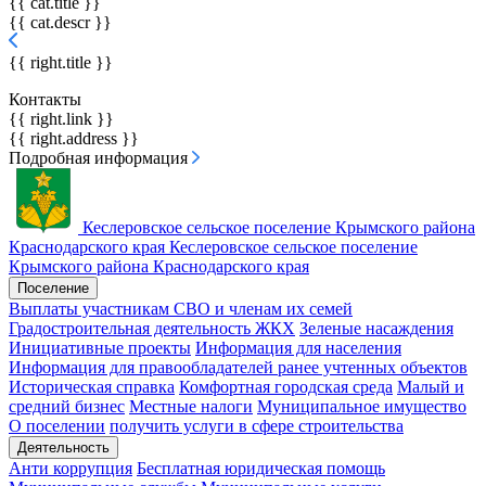
{{ cat.title }}
{{ cat.descr }}
{{ right.title }}
Контакты
{{ right.link }}
{{ right.address }}
Подробная информация
Кеслеровское сельское поселение
Крымского района
Краснодарского края
Кеслеровское сельское поселение
Крымского района Краснодарского края
Поселение
Выплаты участникам СВО и членам их семей
Градостроительная деятельность
ЖКХ
Зеленые насаждения
Инициативные проекты
Информация для населения
Информация для правообладателей ранее учтенных объектов
Историческая справка
Комфортная городская среда
Малый и
средний бизнес
Местные налоги
Муниципальное имущество
О поселении
получить услуги в сфере строительства
Деятельность
Анти коррупция
Бесплатная юридическая помощь