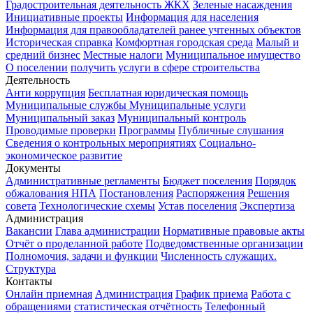
Градостроительная деятельность
ЖКХ
Зеленые насаждения
Инициативные проекты
Информация для населения
Информация для правообладателей ранее учтенных объектов
Историческая справка
Комфортная городская среда
Малый и
средний бизнес
Местные налоги
Муниципальное имущество
О поселении
получить услуги в сфере строительства
Деятельность
Анти коррупция
Бесплатная юридическая помощь
Муниципальные службы
Муниципальные услуги
Муниципальный заказ
Муниципальный контроль
Проводимые проверки
Программы
Публичные слушания
Сведения о контрольных мероприятиях
Социально-
экономическое развитие
Документы
Административные регламенты
Бюджет поселения
Порядок
обжалования НПА
Постановления
Распоряжения
Решения
совета
Технологические схемы
Устав поселения
Экспертиза
Администрация
Вакансии
Глава администрации
Нормативные правовые акты
Отчёт о проделанной работе
Подведомственные организации
Полномочия, задачи и функции
Численность служащих.
Структура
Контакты
Онлайн приемная
Администрация
График приема
Работа с
обращениями
статистическая отчётность
Телефонный