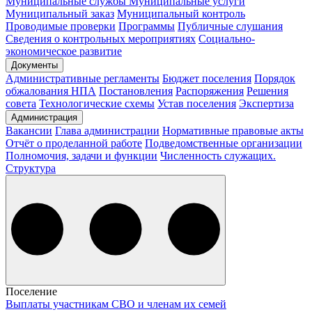
Муниципальные службы
Муниципальные услуги
Муниципальный заказ
Муниципальный контроль
Проводимые проверки
Программы
Публичные слушания
Сведения о контрольных мероприятиях
Социально-
экономическое развитие
Документы
Административные регламенты
Бюджет поселения
Порядок
обжалования НПА
Постановления
Распоряжения
Решения
совета
Технологические схемы
Устав поселения
Экспертиза
Администрация
Вакансии
Глава администрации
Нормативные правовые акты
Отчёт о проделанной работе
Подведомственные организации
Полномочия, задачи и функции
Численность служащих.
Структура
Поселение
Выплаты участникам СВО и членам их семей