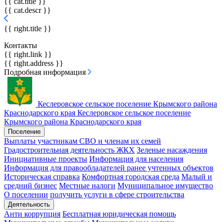
{{ cat.title }}
{{ cat.descr }}
{{ right.title }}
Контакты
{{ right.link }}
{{ right.address }}
Подробная информация
Кеслеровское сельское поселение
Крымского района
Краснодарского края
Кеслеровское сельское поселение
Крымского района Краснодарского края
Поселение
Выплаты участникам СВО и членам их семей
Градостроительная деятельность
ЖКХ
Зеленые насаждения
Инициативные проекты
Информация для населения
Информация для правообладателей ранее учтенных объектов
Историческая справка
Комфортная городская среда
Малый и
средний бизнес
Местные налоги
Муниципальное имущество
О поселении
получить услуги в сфере строительства
Деятельность
Анти коррупция
Бесплатная юридическая помощь