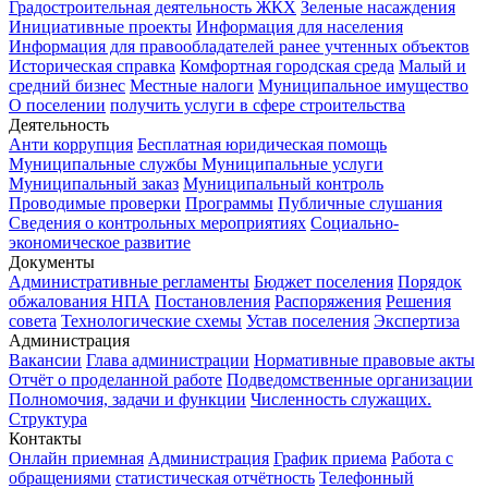
Градостроительная деятельность
ЖКХ
Зеленые насаждения
Инициативные проекты
Информация для населения
Информация для правообладателей ранее учтенных объектов
Историческая справка
Комфортная городская среда
Малый и
средний бизнес
Местные налоги
Муниципальное имущество
О поселении
получить услуги в сфере строительства
Деятельность
Анти коррупция
Бесплатная юридическая помощь
Муниципальные службы
Муниципальные услуги
Муниципальный заказ
Муниципальный контроль
Проводимые проверки
Программы
Публичные слушания
Сведения о контрольных мероприятиях
Социально-
экономическое развитие
Документы
Административные регламенты
Бюджет поселения
Порядок
обжалования НПА
Постановления
Распоряжения
Решения
совета
Технологические схемы
Устав поселения
Экспертиза
Администрация
Вакансии
Глава администрации
Нормативные правовые акты
Отчёт о проделанной работе
Подведомственные организации
Полномочия, задачи и функции
Численность служащих.
Структура
Контакты
Онлайн приемная
Администрация
График приема
Работа с
обращениями
статистическая отчётность
Телефонный