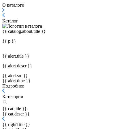
О каталоге
Каталог
{{ catalog.about.title }}
{{ p }}
{{ alert.title }}
{{ alert.descr }}
{{ alert.src }}
{{ alert.time }}
Подробнее
Категории
{{ cat.title }}
{{ cat.descr }}
{{ rightTitle }}