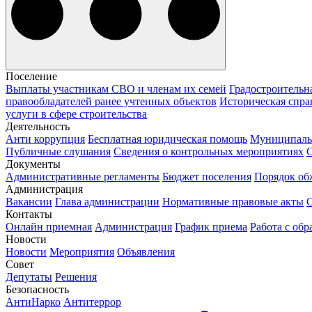
Поселение
Выплаты участникам СВО и членам их семей
Градостроительн
правообладателей ранее учтенных объектов
Историческая спра
услуги в сфере строительства
Деятельность
Анти коррупция
Бесплатная юридическая помощь
Муниципаль
Публичные слушания
Сведения о контрольных мероприятиях
С
Документы
Административные регламенты
Бюджет поселения
Порядок о
Администрация
Вакансии
Глава администрации
Нормативные правовые акты
О
Контакты
Онлайн приемная
Администрация
График приема
Работа с об
Новости
Новости
Мероприятия
Объявления
Совет
Депутаты
Решения
Безопасность
АнтиНарко
Антитеррор