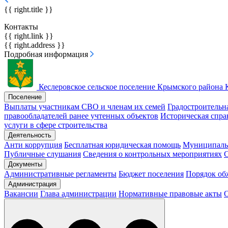
{{ right.title }}
Контакты
{{ right.link }}
{{ right.address }}
Подробная информация
Кеслеровское сельское поселение
Крымского района 
Поселение
Выплаты участникам СВО и членам их семей
Градостроительн
правообладателей ранее учтенных объектов
Историческая спра
услуги в сфере строительства
Деятельность
Анти коррупция
Бесплатная юридическая помощь
Муниципаль
Публичные слушания
Сведения о контрольных мероприятиях
С
Документы
Административные регламенты
Бюджет поселения
Порядок о
Администрация
Вакансии
Глава администрации
Нормативные правовые акты
О