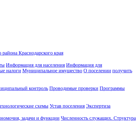
 района Краснодарского края
ты
Информация для населения
Информация для
ые налоги
Муниципальное имущество
О поселении
получить
иципальный контроль
Проводимые проверки
Программы
ехнологические схемы
Устав поселения
Экспертиза
номочия, задачи и функции
Численность служащих. Структура