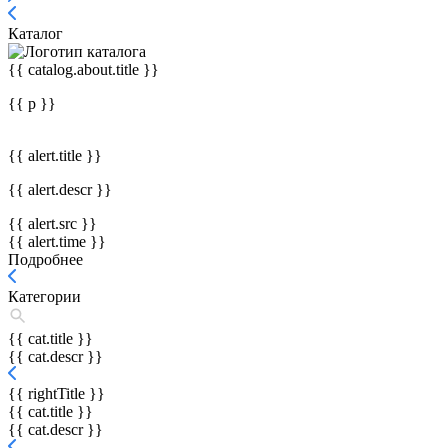
Каталог
{{ catalog.about.title }}
{{ p }}
{{ alert.title }}
{{ alert.descr }}
{{ alert.src }}
{{ alert.time }}
Подробнее
Категории
{{ cat.title }}
{{ cat.descr }}
{{ rightTitle }}
{{ cat.title }}
{{ cat.descr }}