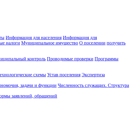
ты
Информация для населения
Информация для
ые налоги
Муниципальное имущество
О поселении
получить
иципальный контроль
Проводимые проверки
Программы
ехнологические схемы
Устав поселения
Экспертиза
номочия, задачи и функции
Численность служащих. Структура
ормы заявлений, обращений