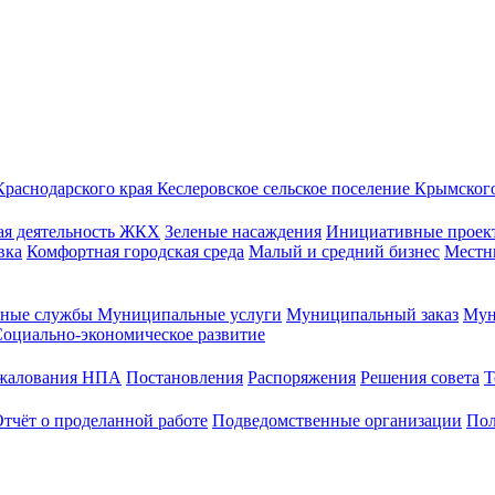
Краснодарского края
Кеслеровское сельское поселение
Крымского
ая деятельность
ЖКХ
Зеленые насаждения
Инициативные проек
вка
Комфортная городская среда
Малый и средний бизнес
Местн
ные службы
Муниципальные услуги
Муниципальный заказ
Мун
оциально-экономическое развитие
бжалования НПА
Постановления
Распоряжения
Решения совета
Т
тчёт о проделанной работе
Подведомственные организации
Пол