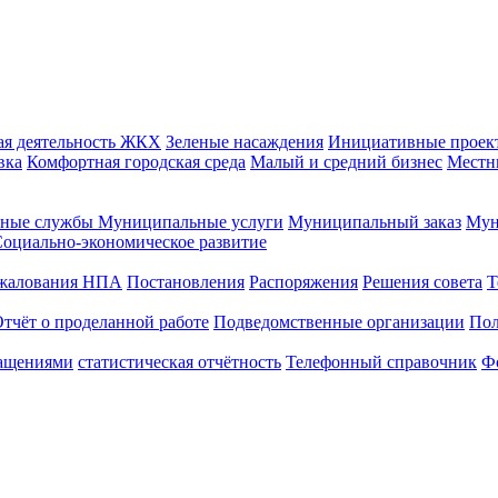
ая деятельность
ЖКХ
Зеленые насаждения
Инициативные проек
вка
Комфортная городская среда
Малый и средний бизнес
Местн
ные службы
Муниципальные услуги
Муниципальный заказ
Мун
оциально-экономическое развитие
бжалования НПА
Постановления
Распоряжения
Решения совета
Т
тчёт о проделанной работе
Подведомственные организации
Пол
ращениями
статистическая отчётность
Телефонный справочник
Ф